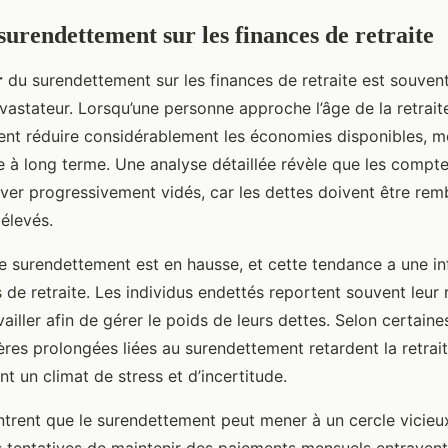
surendettement sur les finances de retraite
r
du surendettement sur les finances de retraite est souven
vastateur. Lorsqu’une personne approche l’âge de la retraite
nt réduire considérablement les économies disponibles, m
re à long terme. Une analyse détaillée révèle que les compte
ver progressivement vidés, car les dettes doivent être rem
 élevés.
le surendettement est en hausse, et cette tendance a une in
 de retraite. Les individus endettés reportent souvent leur 
ailler afin de gérer le poids de leurs dettes. Selon certaine
cières prolongées liées au surendettement retardent la retra
t un climat de stress et d’incertitude.
trent que le surendettement peut mener à un cercle vicieux
es tentatives de maintenir des paiements mensuels entravent