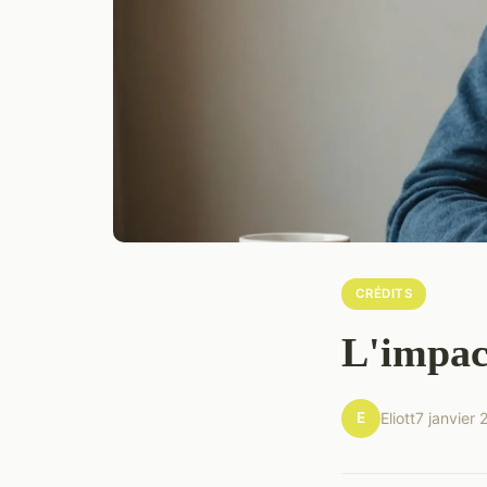
CRÉDITS
L'impact
E
Eliott
7 janvier