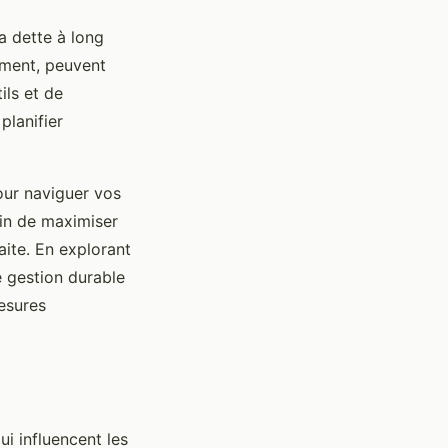
a dette à long
ement, peuvent
ils et de
planifier
our naviguer vos
fin de maximiser
aite. En explorant
e gestion durable
esures
ui influencent les