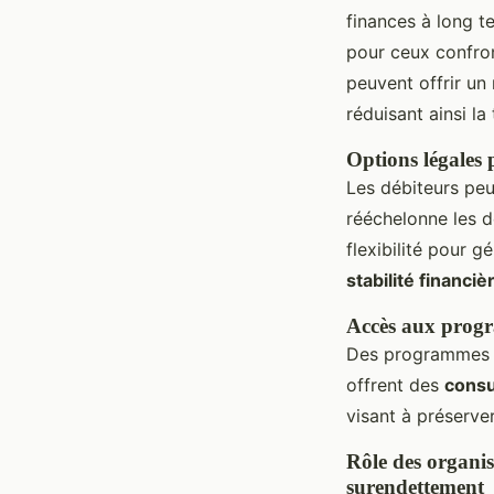
finances à long 
pour ceux confron
peuvent offrir un 
réduisant ainsi la
Options légales 
Les débiteurs peu
rééchelonne les d
flexibilité pour g
stabilité financiè
Accès aux progra
Des programmes sp
offrent des
consu
visant à préserve
Rôle des organis
surendettement