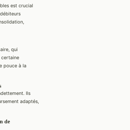
bles est crucial
 débiteurs
solidation,
ire, qui
 certaine
de pouce à la
s
dettement. Ils
ursement adaptés,
on de