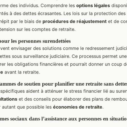
terme des individus. Comprendre les
options légales
disponi
tés à des dettes écrasantes. Les lois sur la protection des
répit par le biais de
procédures de réajustement
et de con
 tension sur les comptes de retraite.
pour les personnes surendettées
vent envisager des solutions comme le redressement judicia
ettes sous surveillance judiciaire. Ce processus permet une
érer les obligations financières et pourrait donner un coup 
re
avant la retraite.
mmes de soutien pour planifier une retraite sans dette
écifiques aident à atténuer le stress financier lié au suren
ltations
et des conseils pour élaborer des plans de rembo
r autant que possible les
économies de retraite
.
mes sociaux dans l’assistance aux personnes en situati