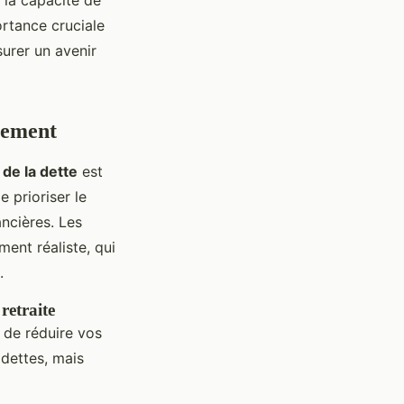
ortance cruciale
surer un avenir
ttement
 de la dette
est
 prioriser le
ancières. Les
ent réaliste, qui
.
retraite
 de réduire vos
dettes, mais