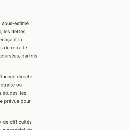
t sous-estimé
, les dettes
enaçant la
s de retraite
boursées, parfois
fluence directe
retraite ou
s études, les
ite prévue pour
 de difficultés
 la capacité de