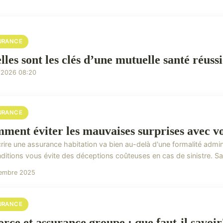
URANCE
lles sont les clés d’une mutuelle santé réuss
/2026 08:20
URANCE
ment éviter les mauvaises surprises avec vo
rire une assurance habitation va bien au-delà d'une formalité admi
nditions vous évite des déceptions coûteuses en cas de sinistre. Sa
tembre 2025
URANCE
orce et assurance groupe : que faut-il savoir