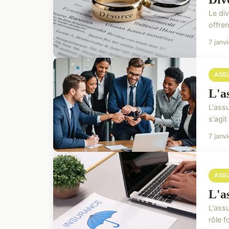
Le di
offren
7 janv
ASS
L'a
L'assu
s'agit
7 janv
ASS
L'as
L'ass
rôle f