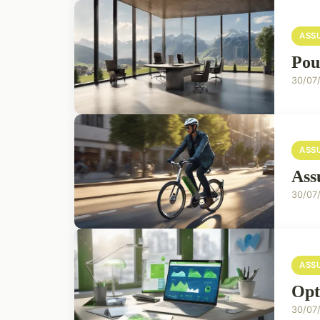
ASS
Pou
30/07
ASS
Ass
30/07
ASS
Opt
30/07