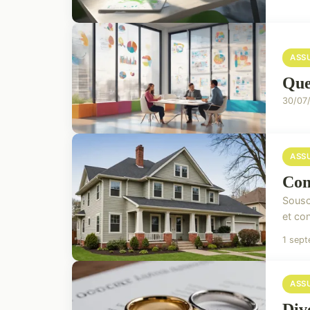
ASS
Que
30/07
ASS
Com
Sousc
et co
1 sep
ASS
Div