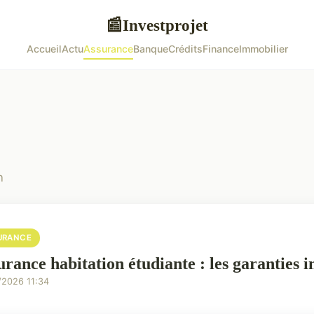
Investprojet
📰
Accueil
Actu
Assurance
Banque
Crédits
Finance
Immobilier
n
URANCE
urance habitation étudiante : les garanties i
/2026 11:34