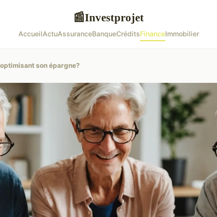
Investprojet
📰
Accueil
Actu
Assurance
Banque
Crédits
Finance
Immobilier
 optimisant son épargne?