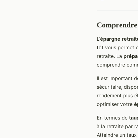
Comprendre l
L’
épargne retrait
tôt vous permet d
retraite. La
prépar
comprendre comme
Il est important 
sécuritaire, disp
rendement plus é
optimiser votre
é
En termes de
tau
à la retraite par 
Atteindre un tau