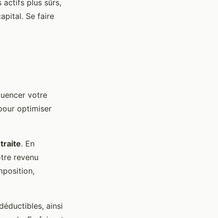
 actifs plus sûrs,
pital. Se faire
luencer votre
pour optimiser
traite
. En
otre revenu
mposition,
déductibles, ainsi