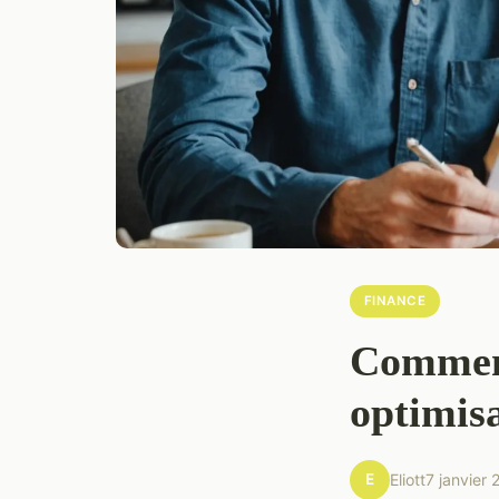
FINANCE
Comment
optimis
E
Eliott
7 janvier