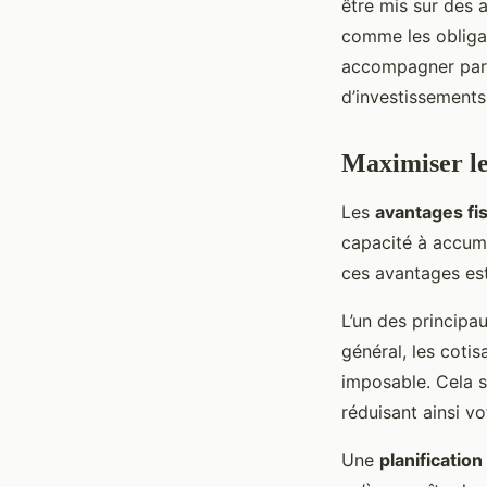
être mis sur des a
comme les obligat
accompagner par u
d’investissements 
Maximiser les
Les
avantages fi
capacité à accum
ces avantages est
L’un des princip
général, les coti
imposable. Cela s
réduisant ainsi v
Une
planification