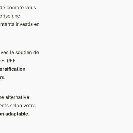
pe de compte vous
orise une
ntants investis en
vec le soutien de
les PEE
ersification
rs.
e alternative
ents selon votre
on adaptable
,