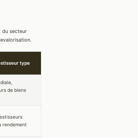
x du secteur
revalorisation.
estisseur type
diale,
urs de biens
vestisseurs
u rendement