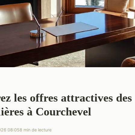
z les offres attractives des
ières à Courchevel
026 08:05
8 min de lecture