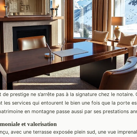
t de prestige ne s’arrête pas à la signature chez le notaire. C
t les services qui entourent le bien une fois que la porte e
 patrimoine en montagne passe aussi par ses prestations an
moniale et valorisation
nçu, avec une terrasse exposée plein sud, une vue imprena