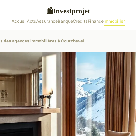
Investprojet
📰
Accueil
Actu
Assurance
Banque
Crédits
Finance
Immobilier
ves des agences immobilières à Courchevel