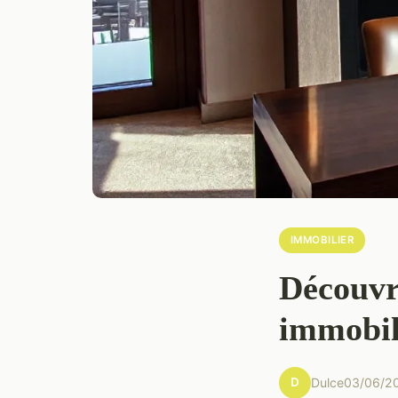
IMMOBILIER
Découvre
immobil
D
Dulce
03/06/2