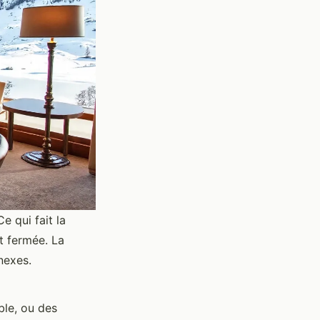
e qui fait la
st fermée. La
nexes.
ble, ou des