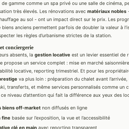
 de gamme comme un spa privé ou une salle de cinéma, pe
sation très élevés. Les rénovations avec
matériaux nobles
-
 chauffage au sol - ont un impact direct sur le prix. Les pr
 biens anciens permettent parfois de doubler la valeur à l’i
pecter les règles d’urbanisme strictes de la station.
et conciergerie
seurs absents, la
gestion locative
est un levier essentiel de r
e propose un service complet : mise en marché saisonnière,
ilité locative, reporting trimestriel. Et pour les propriétair
prestige
va plus loin : préparation du chalet avant l’arrivée,
 ski, transferts, et même services personnalisés comme un c
ce niveau d’attention qui fait la différence aux yeux des lo
s biens off-market
non diffusés en ligne
 fine
basée sur l’exposition, la vue et l’accessibilité
ative clé en main
avec reporting transparent