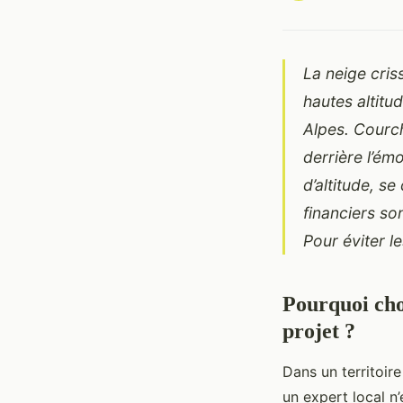
La neige criss
hautes altitu
Alpes. Courc
derrière l’ém
d’altitude, s
financiers so
Pour éviter l
Pourquoi cho
projet ?
Dans un territoir
un expert local n