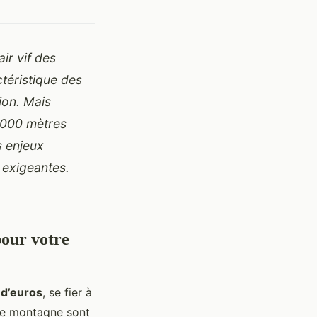
air vif des
ctéristique des
on. Mais
2 000 mètres
s enjeux
s exigeantes.
our votre
 d’euros
, se fier à
 de montagne sont