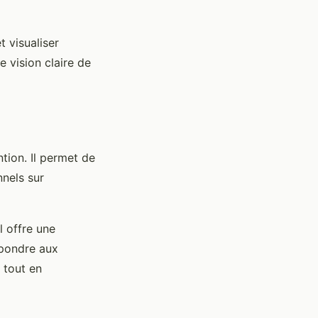
t visualiser
e vision claire de
ntion. Il permet de
nnels sur
l offre une
épondre aux
 tout en