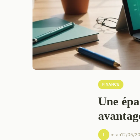
FINANCE
Une épar
avantag
I
Imran
12/05/2