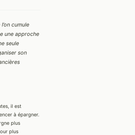
 l’on cumule
ose une approche
ne seule
rganiser son
nancières
es, il est
encer à épargner.
rgne plus
our plus