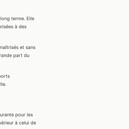
long terme. Elle
urisées à des
maîtrisés et sans
grande part du
ports
lle.
urante pour les
périeur à celui de