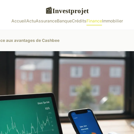
Investprojet
📰
Accueil
Actu
Assurance
Banque
Crédits
Finance
Immobilier
râce aux avantages de Cashbee