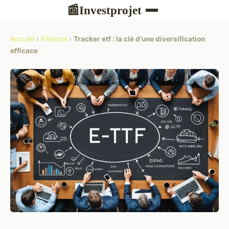
Investprojet
📰
Accueil
›
Finance
›
Tracker etf : la clé d'une diversification
efficace